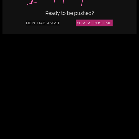
Ready to be pushed?
Nein, hab Angst
Yessss, push me!