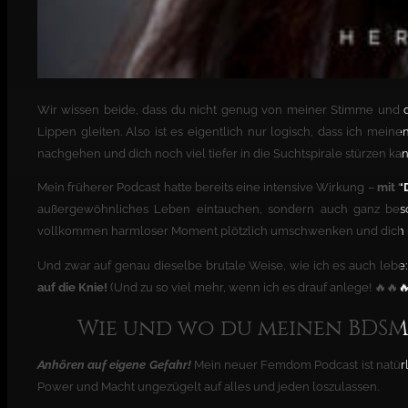
Wir wissen beide, dass du nicht genug von meiner Stimme un
Lippen gleiten. Also ist es eigentlich nur logisch, dass ich m
nachgehen und dich noch viel tiefer in die Suchtspirale stürzen kan
Mein früherer Podcast hatte bereits eine intensive Wirkung –
mit “
außergewöhnliches Leben eintauchen, sondern auch ganz beson
vollkommen harmloser Moment plötzlich umschwenken und dich i
Und zwar auf genau dieselbe brutale Weise, wie ich es auch lebe
auf die Knie!
(Und zu so viel mehr, wenn ich es drauf anlege! 🔥🔥🔥
Wie und wo du meinen BDS
Anhören auf eigene Gefahr!
Mein neuer Femdom Podcast ist natürlic
Power und Macht ungezügelt auf alles und jeden loszulassen.