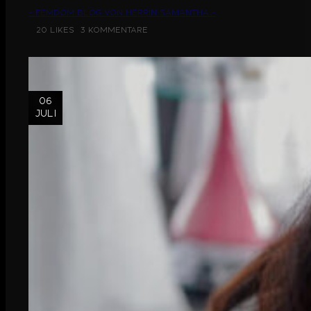
~ Femdom Blog von Herrin Samantha ~
20 Likes
3 Kommentare
06
Juli