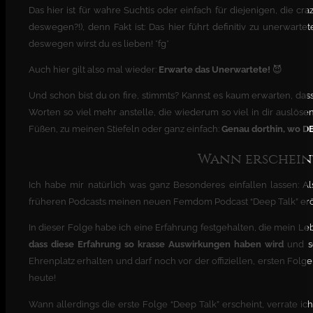
Das hier ist für wahre Suchtis oder einfach für diejenigen, die cr
deswegen?!), denn Fakt ist: Das hier führt definitiv zu unerwa
deswegen wirst du es lieben! *fg*
Auch hier gilt also mal wieder:
Erwarte das Unerwartete!
😈
Und schon bist du on fire, stimmts? Kannst es kaum erwarten, da
Worten so viel mehr anstelle, die wiederum so viel in dir auslös
Füßen, zu meinen Stiefeln oder ganz einfach:
Genau dorthin, wo DEI
Wann erscheint
Ich habe mir natürlich was ganz Besonderes einfallen lassen: Al
früheren Podcasts meinen neuen Femdom Podcast “Deep Talk” erö
In dieser Folge habe ich eine Erfahrung festgehalten, die mein L
dass diese Erfahrung so krasse Auswirkungen haben wird
und so
Ehrenplatz erhalten und darf noch vor der offiziellen, ersten 
heute!
Wann allerdings die erste Folge “Deep Talk” erscheint, verrate ich