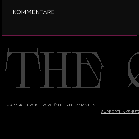
Kommentare
©
Copyright 2010 - 2026
Herrin Samantha
Support
Links
Nut