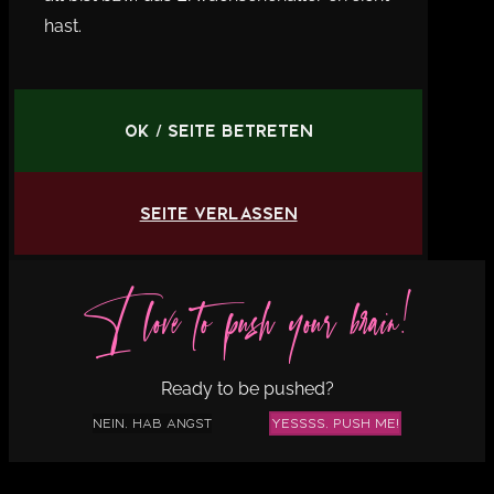
hast.
OK / Seite betreten
Seite verlassen
I love to push your brain!
Ready to be pushed?
Nein, hab Angst
Yessss, push me!