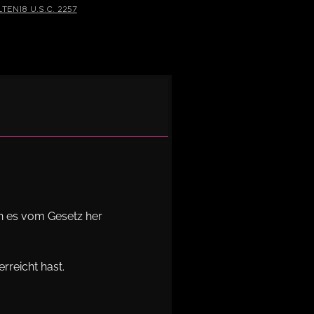
lten
18 U.S.C. 2257
en es vom Gesetz her
rreicht hast.