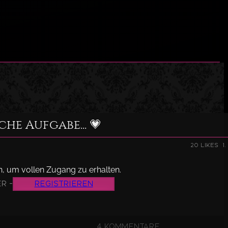
he Aufgabe... 💗
20 Likes
1
ch, um vollen Zugang zu erhalten.
r -
Registrieren
4 Kommentare