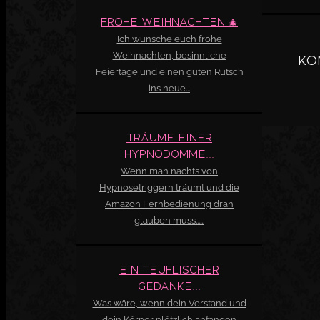
Frohe Weihnachten 🎄
Ich wünsche euch frohe
Weihnachten, besinnliche
Ko
Feiertage und einen guten Rutsch
ins neue...
Träume einer
Hypnodomme...
Wenn man nachts von
Hypnosetriggern träumt und die
Amazon Fernbedienung dran
glauben muss......
Ein teuflischer
Gedanke...
Was wäre, wenn dein Verstand und
dein Körper plötzlich anfangen