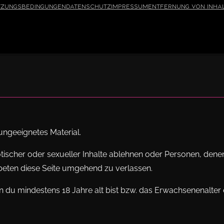
tzungsbedingungen
Datenschutz
Impressum
Entfernung von Inha
ngeeignetes Material.
otischer oder sexueller Inhalte ablehnen oder Personen, den
ebeten diese Seite umgehend zu verlassen.
 du mindestens 18 Jahre alt bist bzw. das Erwachsenenalter e