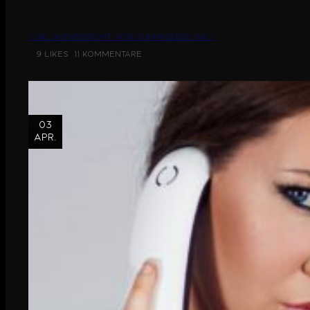
~ Sklavenbericht von Gummizoegling ~
9 Likes
11 Kommentare
03
Apr.