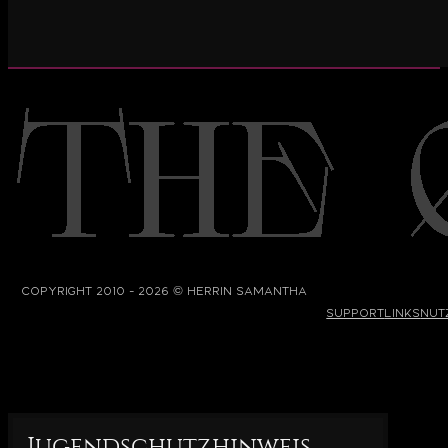
©
Copyright 2010 - 2026
Herrin Samantha
Support
Links
Nut
Jugendschutzhinweis