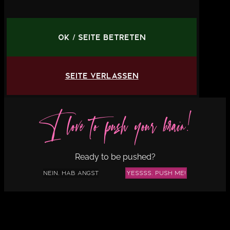
OK / Seite betreten
Seite verlassen
I love to push your brain!
Ready to be pushed?
Nein, hab Angst
Yessss, push me!