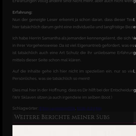
Erwartungen völlig andere sind! Nicht mehr, aber auch nicht wenig
Erfahrung:
Nun der geneigte Leser erkennt ja schon daran, dass dieser Text h
hier tatsächlich darum geht eine individuelle und langfristige Bez
Ich habe Herrin Samantha als jemanden kennengelernt, die sich hier
in ihrer Vorgehensweise. Da ist viel Eigenantrieb gefordert, was e
ist tatsächlich auch eine Art Schutz die ihr unliebsame Erfahr
mittels dieser Seite schon mal klären.
Auf die Inhalte gehe ich hier nicht im speziellen ein, nur so viel
Persönliches, was sie tatsächlich so meint!
Dies mal hier in der Hoffnung, dass es Dir hilft bei der Entscheidun
(Wir Sklaven sitzen ja auch irgendwie im selben Boot )
Schlagwörter:
Erfahrungsberichte
,
Erste Schritte
Weitere Berichte meiner Subs