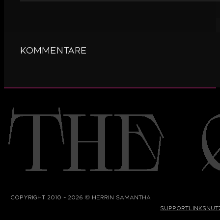
Kommentare
©
Copyright 2010 - 2026
Herrin Samantha
Support
Links
Nut